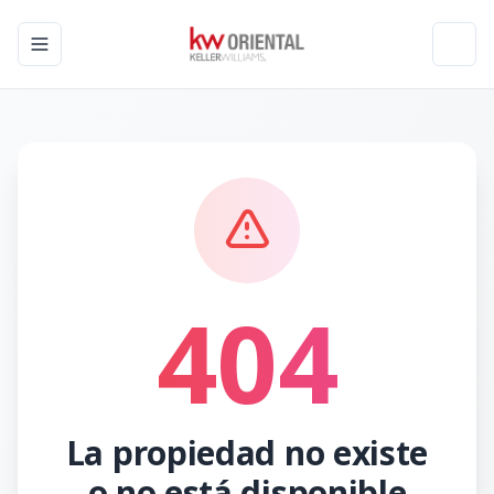
Toggle navigation menu
Toggl
404
La propiedad no existe
o no está disponible