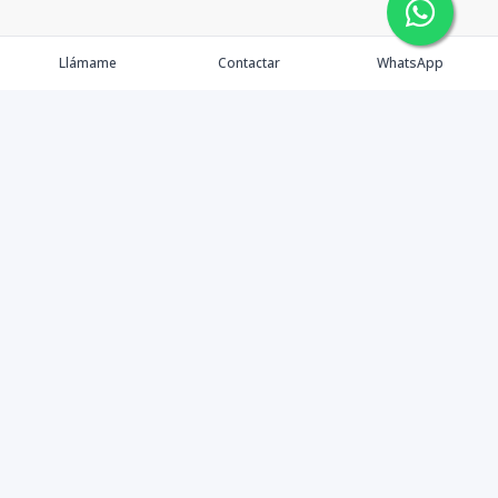
Llámame
Contactar
WhatsApp
Comprar
Alquilar
Agentes
Contacto
Instagram
©
2026
PS INMOBILIARIA SRL
,
Todos los derechos