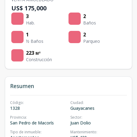
US$ 175,000
3
2
Hab.
Baños
1
2
½ Baños
Parqueo
223
M²
Construcción
Resumen
Código
:
Ciudad
:
1328
Guayacanes
Provincia
:
Sector
:
San Pedro de Macorís
Juan Dolio
Tipo de inmueble
:
Mantenimiento
: