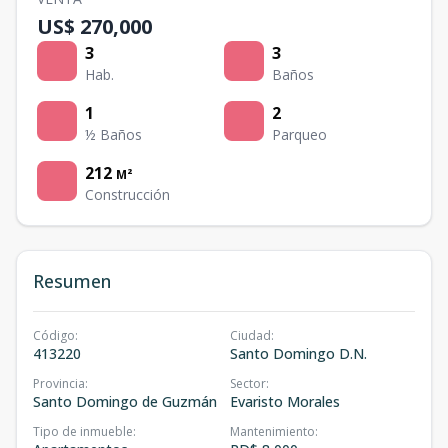
US$ 270,000
3
3
Hab.
Baños
1
2
½ Baños
Parqueo
212
M²
Construcción
Resumen
Código
:
Ciudad
:
413220
Santo Domingo D.N.
Provincia
:
Sector
:
Santo Domingo de Guzmán
Evaristo Morales
Tipo de inmueble
:
Mantenimiento
: