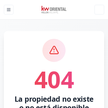
Toggle navigation menu
Toggl
404
La propiedad no existe
o no está disponible