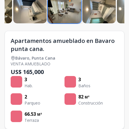
Apartamentos amueblado en Bavaro
punta cana.
Bávaro
,
Punta Cana
VENTA AMUEBLADO
US$ 165,000
3
3
Hab.
Baños
2
82
M²
Parqueo
Construcción
66.53
M²
Terraza