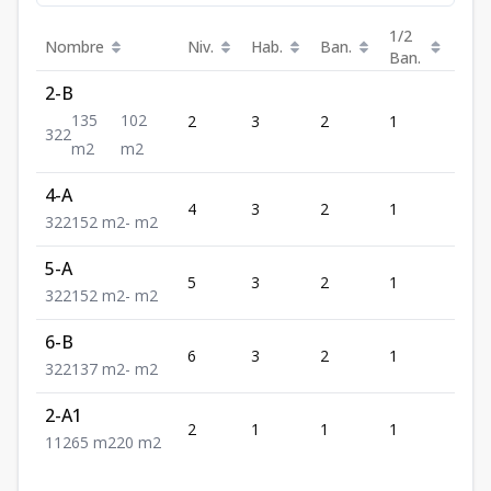
1/2
Nombre
Niv.
Hab.
Ban.
Est.
Ban.
2-B
135
102
2
3
2
1
2
3
2
2
m2
m2
4-A
4
3
2
1
2
3
2
2
152
m2
-
m2
5-A
5
3
2
1
2
3
2
2
152
m2
-
m2
6-B
6
3
2
1
2
3
2
2
137
m2
-
m2
2-A1
2
1
1
1
2
1
1
2
65
m2
20
m2