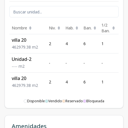
1/2
Nombre
Niv.
Hab.
Ban.
Est.
Ban.
villa 20
2
4
6
1
2
4
6
2
979.38
m2
Unidad-2
-
-
-
-
-
-
-
-
-
m2
villa 20
2
4
6
1
2
4
6
2
979.38
m2
Disponible
Vendido
Reservado
Bloqueada
Amenidades