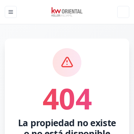
Toggle navigation menu
Toggl
404
La propiedad no existe
o no está disponible