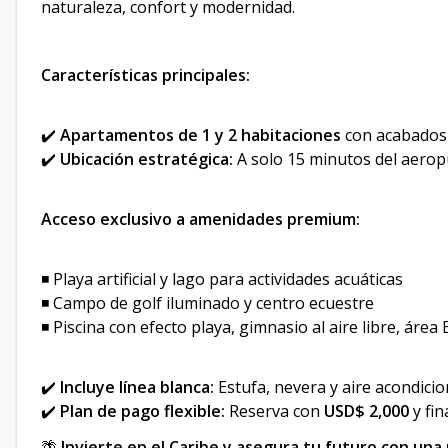
naturaleza, confort y modernidad.
Características principales:
✔️
Apartamentos de 1 y 2 habitaciones
con acabados 
✔️
Ubicación estratégica:
A solo 15 minutos del aerop
Acceso exclusivo a amenidades premium:
◾ Playa artificial y lago para actividades acuáticas
◾ Campo de golf iluminado y centro ecuestre
◾ Piscina con efecto playa, gimnasio al aire libre, área
✔️
Incluye línea blanca:
Estufa, nevera y aire acondici
✔️
Plan de pago flexible:
Reserva con
USD$ 2,000
y fi
🌴
Invierte en el Caribe y asegura tu futuro con una 