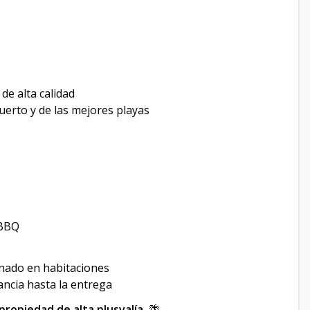
de alta calidad
uerto y de las mejores playas
 BBQ
onado en habitaciones
nancia hasta la entrega
propiedad de alta plusvalía.
🌴