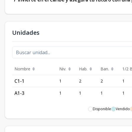
Unidades
Nombre
Niv.
Hab.
Ban.
1/2 
C1-1
1
2
2
1
A1-3
1
1
1
1
Disponible
Vendido