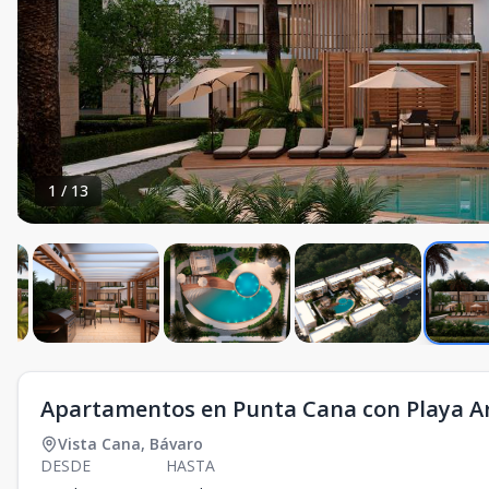
1
/
13
Apartamentos en Punta Cana con Playa Arti
Vista Cana
,
Bávaro
DESDE
HASTA