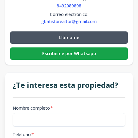
Penthouse 7B
8492089898
178.92
-
7
4
2
1
1
4
2
1
Correo electrónico
:
m2
m2
gbatistarealtor@gmail.com
Apartamento
Llámame
2A
2
3
2
1
2
156.15
32.55
3
2
2
Escribeme por Whatsapp
m2
m2
¿Te interesa esta propiedad?
Nombre completo
*
Teléfono
*