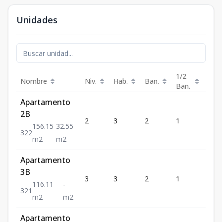
Unidades
1/2
Nombre
Niv.
Hab.
Ban.
Est.
Ban.
Apartamento
2B
2
3
2
1
2
156.15
32.55
3
2
2
m2
m2
Apartamento
3B
3
3
2
1
1
116.11
-
3
2
1
m2
m2
Apartamento