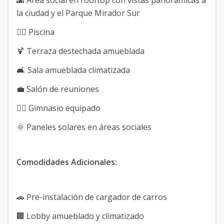
🌆 Área social en rooftop con vistas panorámicas a
la ciudad y el Parque Mirador Sur
🏊‍♂️ Piscina
🍹 Terraza destechada amueblada
🛋️ Sala amueblada climatizada
💼 Salón de reuniones
🏋️‍♀️ Gimnasio equipado
🌞 Paneles solares en áreas sociales
Comodidades Adicionales:
🚗 Pre-instalación de cargador de carros
🏢 Lobby amueblado y climatizado