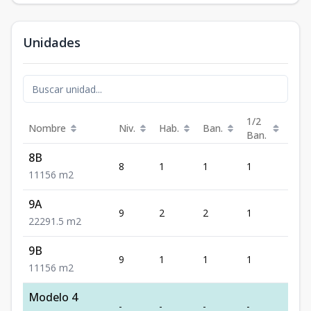
Unidades
1/2
Nombre
Niv.
Hab.
Ban.
Est.
Ban.
8B
8
1
1
1
1
1
1
1
56
m2
9A
9
2
2
1
2
2
2
2
91.5
m2
9B
9
1
1
1
1
1
1
1
56
m2
Modelo 4
-
-
-
-
-