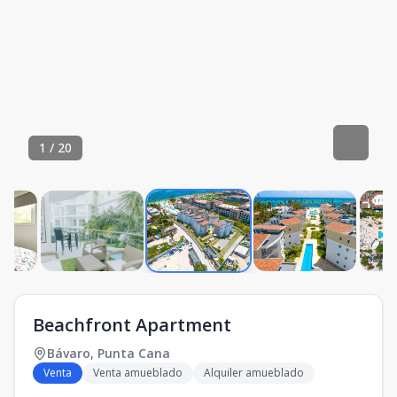
1
/
20
Beachfront Apartment
Bávaro
,
Punta Cana
Venta
Venta amueblado
Alquiler amueblado