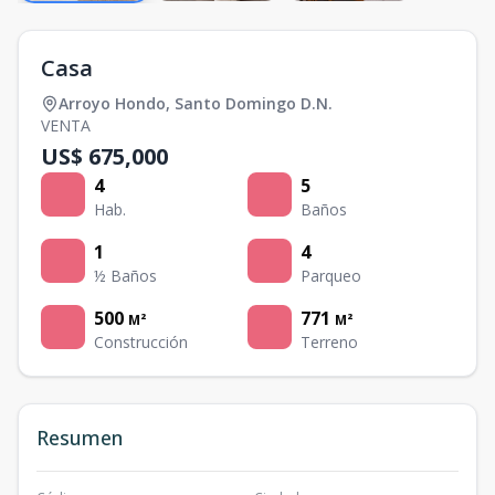
Casa
Arroyo Hondo
,
Santo Domingo D.N.
VENTA
US$ 675,000
4
5
Hab.
Baños
1
4
½ Baños
Parqueo
500
771
M²
M²
Construcción
Terreno
Resumen