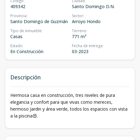
Código
:
Ciudad
:
409342
Santo Domingo D.N.
Provincia
:
Sector
:
Santo Domingo de Guzmán
Arroyo Hondo
Tipo de inmueble
:
Terreno
:
Casas
771 m²
Estado
:
Fecha de entrega
:
En Construcción
03-2023
Descripción
Hermosa casa en construcción, tres niveles de pura
elegancia y confort para que vivas como mereces,
hermoso Jardin y área verde, todos los espacios con vista
a la piscina😍.