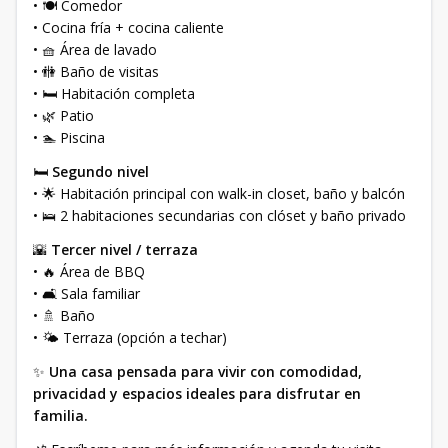
• 🍽️ Comedor
• Cocina fría + cocina caliente
• 🧺 Área de lavado
• 🚻 Baño de visitas
• 🛏️ Habitación completa
• 🌿 Patio
• 🏊 Piscina
🛏️
Segundo nivel
• 🌟 Habitación principal con walk-in closet, baño y balcón
• 🛌 2 habitaciones secundarias con clóset y baño privado
🌇
Tercer nivel / terraza
• 🔥 Área de BBQ
• 🛋️ Sala familiar
• 🚿 Baño
• 🌤️ Terraza (opción a techar)
✨
Una casa pensada para vivir con comodidad,
privacidad y espacios ideales para disfrutar en
familia.