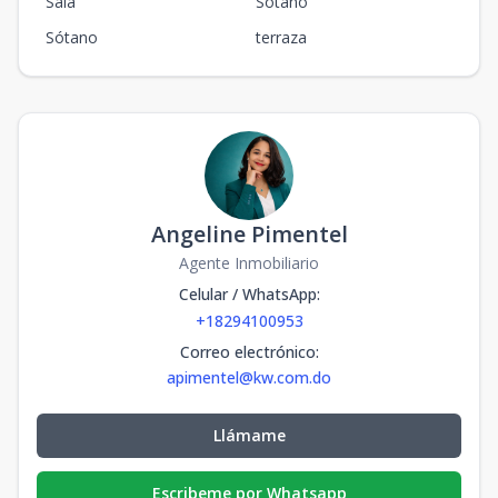
Sala
Sotano
Sótano
terraza
Angeline Pimentel
Agente Inmobiliario
Celular / WhatsApp
:
+18294100953
Correo electrónico
:
apimentel@kw.com.do
Llámame
Escribeme por Whatsapp