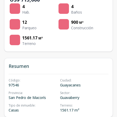
4
4
Hab.
Baños
12
900
M²
Parqueo
Construcción
1561.17
M²
Terreno
Resumen
Código
:
Ciudad
:
97546
Guayacanes
Provincia
:
Sector
:
San Pedro de Macorís
Guavaberry
Tipo de inmueble
:
Terreno
:
Casas
1561.17 m²