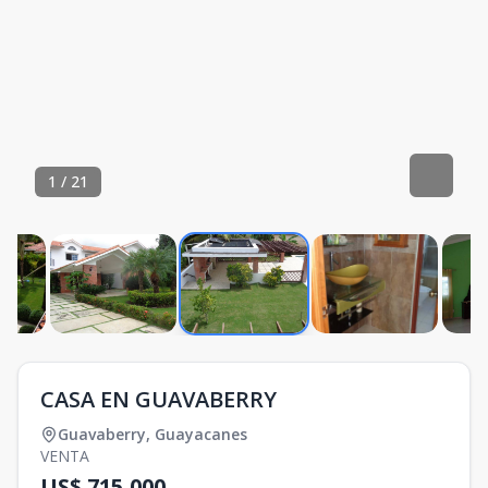
1
/
21
CASA EN GUAVABERRY
Guavaberry
,
Guayacanes
VENTA
US$ 715,000