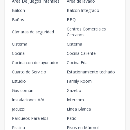
Area De Juegos Infantiles
Área de lavado
Balcón
Balcón Integrado
Baños
BBQ
Centros Comerciales
Cámaras de seguridad
Cercanos
Cisterna
Cisterna
Cocina
Cocina Caliente
Cocina con desayunador
Cocina Fría
Cuarto de Servicio
Estacionamiento techado
Estudio
Family Room
Gas común
Gazebo
Instalaciones A/A
Intercom
Jacuzzi
Línea Blanca
Parqueos Paralelos
Patio
Piscina
Pisos en Mármol