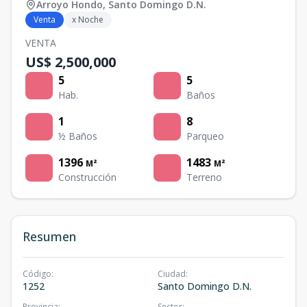
Arroyo Hondo
,
Santo Domingo D.N.
Venta
x Noche
VENTA
US$ 2,500,000
5
5
Hab.
Baños
1
8
½ Baños
Parqueo
1396
1483
M²
M²
Construcción
Terreno
Resumen
Código
:
Ciudad
:
1252
Santo Domingo D.N.
Provincia
:
Sector
: