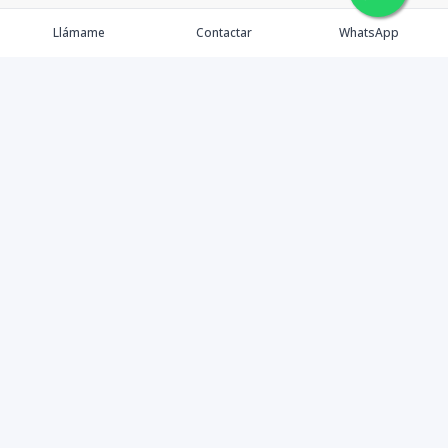
Llámame
Contactar
WhatsApp
Comprar
Alquilar
Agentes
Contacto
Instagram
©
2026
PS INMOBILIARIA SRL
,
Todos los derechos
reservados