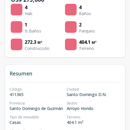
4
4
Hab.
Baños
1
2
½ Baños
Parqueo
272.3
404.1
M²
M²
Construcción
Terreno
Resumen
Código
:
Ciudad
:
411365
Santo Domingo D.N.
Provincia
:
Sector
:
Santo Domingo de Guzmán
Arroyo Hondo
Tipo de inmueble
:
Terreno
:
Casas
404.1 m²