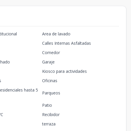
titucional
Area de lavado
Calles Internas Asfaltadas
Comedor
chado
Garaje
Kiosco para actividades
s
Oficinas
esidenciales hasta 5
Parqueos
Patio
/C
Recibidor
terraza