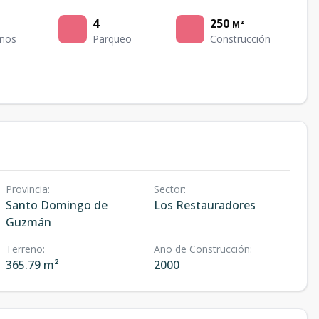
4
250
M²
ños
Parqueo
Construcción
Provincia
:
Sector
:
Santo Domingo de
Los Restauradores
Guzmán
Terreno
:
Año de Construcción
:
365.79 m²
2000