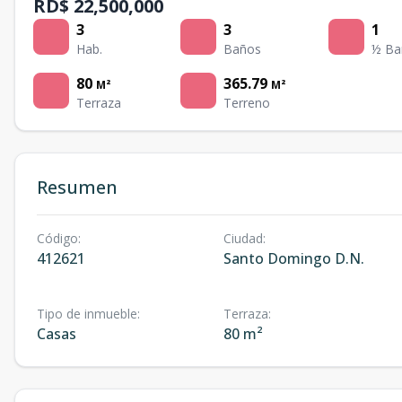
RD$ 22,500,000
3
3
1
Hab.
Baños
½ Ba
80
365.79
M²
M²
Terraza
Terreno
Resumen
Código
:
Ciudad
:
412621
Santo Domingo D.N.
Tipo de inmueble
:
Terraza
:
Casas
80 m²