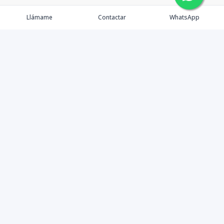
Llámame
Contactar
WhatsApp
Comprar
Alquilar
Agentes
Contacto
Instagram
©
2026
PS INMOBILIARIA SRL
,
Todos los derechos
reservados