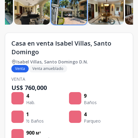
Casa en venta Isabel Villas, Santo
Domingo
Isabel Villas
,
Santo Domingo D.N.
Venta
Venta amueblado
VENTA
US$ 760,000
4
9
Hab.
Baños
1
4
½ Baños
Parqueo
900
M²