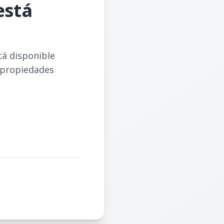
está
tá disponible
 propiedades