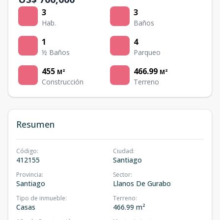
3
3
Hab.
Baños
1
4
½ Baños
Parqueo
455
466.99
M²
M²
Construcción
Terreno
Resumen
Código
:
Ciudad
:
412155
Santiago
Provincia
:
Sector
:
Santiago
Llanos De Gurabo
Tipo de inmueble
:
Terreno
:
Casas
466.99 m²