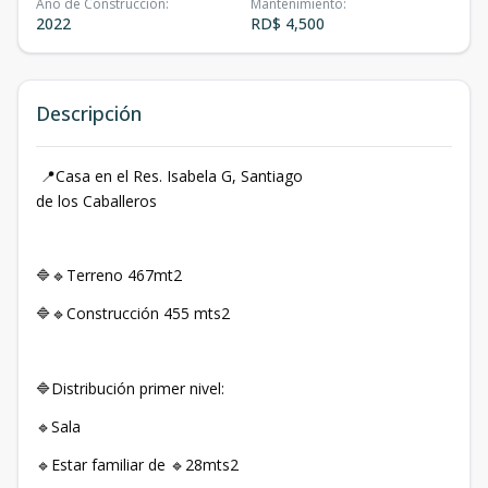
Año de Construcción
:
Mantenimiento
:
2022
RD$ 4,500
Descripción
Casa en el Res. Isabela G, Santiago
📍
de los Caballeros
Terreno 467mt2
🔷🔹
Construcción 455 mts2
🔷🔹
Distribución primer nivel:
🔷
Sala
🔹
Estar familiar de
28mts2
🔹
🔹