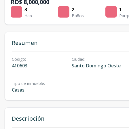
RD$ 8,000,000
3
2
1
Hab.
Baños
Parq
Resumen
Código
:
Ciudad
:
410603
Santo Domingo Oeste
Tipo de inmueble
:
Casas
Descripción