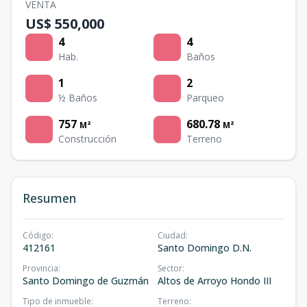
VENTA
US$ 550,000
4
4
Hab.
Baños
1
2
½ Baños
Parqueo
757
680.78
M²
M²
Construcción
Terreno
Resumen
Código
:
Ciudad
:
412161
Santo Domingo D.N.
Provincia
:
Sector
:
Santo Domingo de Guzmán
Altos de Arroyo Hondo III
Tipo de inmueble
:
Terreno
: