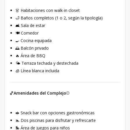
👗 Habitaciones con walk-in closet
🛁 Baños completos (1 o 2, según la tipología)
🛋️ Sala de estar
🍽️ Comedor
🍳 Cocina equipada
🌅 Balcón privado
🔥 Área de BBQ
🌤️ Terraza techada y destechada
🧊 Línea blanca incluida
🏀
Amenidades del Complejo
⚾️
🥪 Snack bar con opciones gastronómicas
🏊 Dos piscinas para disfrutar y refrescarte
🎠 Área de juegos para niños