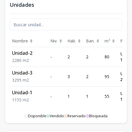
Unidades
Nombre
Niv.
Hab.
Ban.
m²
Preci
Unidad-2
US$
-
2
2
80
195,0
2
2
80
m2
Unidad-3
US$
-
3
2
95
208,0
3
2
95
m2
Unidad-1
US$
-
1
1
55
155,0
1
1
55
m2
Disponible
Vendido
Reservado
Bloqueada