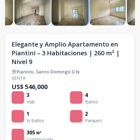
Elegante y Amplio Apartamento en
Piantini – 3 Habitaciones | 260 m² |
Nivel 9
Piantini
,
Santo Domingo D.N.
VENTA
US$ 546,000
3
4
Hab.
Baños
1
2
½ Baños
Parqueo
305
M²
Construcción