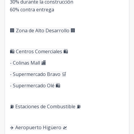
30% durante la construcción
60% contra entrega
🏢 Zona de Alto Desarrollo 🏢
🛍️ Centros Comerciales 🛍️
- Colinas Mall 🏬
- Supermercado Bravo 🛒
- Supermercado Olé 🛍️
⛽ Estaciones de Combustible ⛽
✈️ Aeropuerto Higüero 🛫