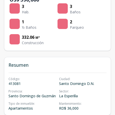
3
3
Hab.
Baños
1
2
½ Baños
Parqueo
332.06
M²
Construcción
Resumen
Código
:
Ciudad
:
413081
Santo Domingo D.N.
Provincia
:
Sector
:
Santo Domingo de Guzmán
La Esperilla
Tipo de inmueble
:
Mantenimiento
:
Apartamentos
RD$ 36,000