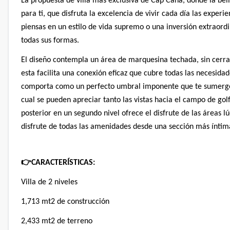
La propuesta de villa más exclusiva de Cap Cana, donde la bel
para ti, que disfruta la excelencia de vivir cada día las experi
piensas en un estilo de vida supremo o una inversión extraordin
todas sus formas.
El diseño contempla un área de marquesina techada, sin cerram
esta facilita una conexión eficaz que cubre todas las necesidade
comporta como un perfecto umbral imponente que te sumerge e
cual se pueden apreciar tanto las vistas hacia el campo de golf s
posterior en un segundo nivel ofrece el disfrute de las áreas lu
disfrute de todas las amenidades desde una sección más íntim
👉
CARACTERÍSTICAS:
Villa de 2 niveles
1,713 mt2 de construcción
2,433 mt2 de terreno