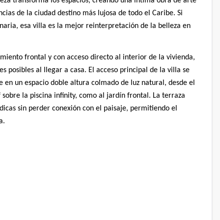
leza transforma los espacios, creando una íntima obra de arte
encias de la ciudad destino más lujosa de todo el Caribe. Si
aria, esa villa es la mejor reinterpretación de la belleza en
iento frontal y con acceso directo al interior de la vivienda,
s posibles al llegar a casa. El acceso principal de la villa se
n un espacio doble altura colmado de luz natural, desde el
obre la piscina infinity, como al jardín frontal. La terraza
́dicas sin perder conexión con el paisaje, permitiendo el
a.