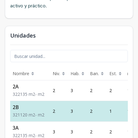
activo y práctico.
Unidades
Nombre
Niv.
Hab.
Ban.
Est.
m²
2A
2
3
2
2
135
3
2
2
135
m2
-
m2
2B
2
3
2
1
120
3
2
1
120
m2
-
m2
3A
3
3
2
2
135
3
2
2
135
m2
-
m2