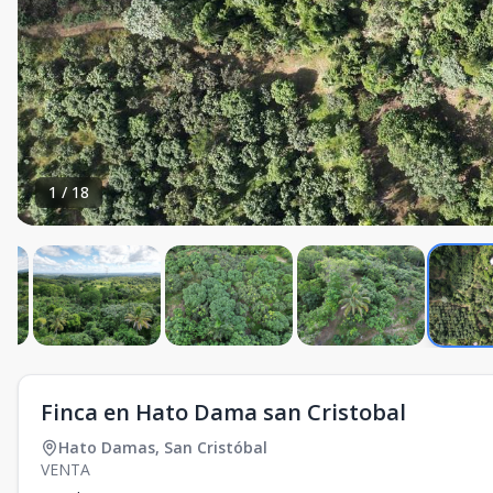
1
/
18
Finca en Hato Dama san Cristobal
Hato Damas
,
San Cristóbal
VENTA