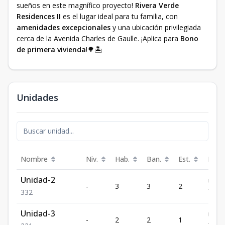
sueños en este magnífico proyecto!
Rivera Verde
Residences II
es el lugar ideal para tu familia, con
amenidades excepcionales
y una ubicación privilegiada
cerca de la Avenida Charles de Gaulle. ¡Aplica para
Bono
de primera vivienda
!🌳🏝
Unidades
Nombre
Niv.
Hab.
Ban.
Est.
Preci
Unidad-2
US$
-
3
3
2
73,0
3
3
2
Unidad-3
US$
-
2
2
1
116,