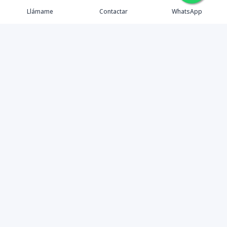
Llámame
Contactar
WhatsApp
Comprar
Alquilar
Agentes
Contacto
Instagram
©
2026
PS INMOBILIARIA SRL
,
Todos los derechos
reservados