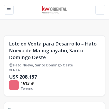
Toggle navigation menu
Toggl
1
/
0
Lote en Venta para Desarrollo – Hato
Nuevo de Manoguayabo, Santo
Domingo Oeste
Hato Nuevo
,
Santo Domingo Oeste
VENTA
US$ 208,157
1613
M²
Terreno