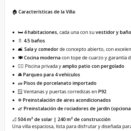
🏠
Características de la Villa
:
🛏
4 habitaciones
, cada una con su
vestidor y baño
🚿
4.5 baños
🛋
Sala y comedor
de concepto abierto, con excelen
🍽
Cocina moderna
con tope de cuarzo y garantía 
🏊‍♂️ Piscina privada y
amplio patio con pergolado
🚘
Parqueo para 4 vehículos
🧱
Pisos de porcelanato importado
🪟 Ventanas y puertas corredizas en
P92
❄
Preinstalación de aires acondicionados
🌿
Preinstalación de rociadores de jardín (opciona
📐
504 m² de solar | 240 m² de construcción
Una villa espaciosa, lista para disfrutar y diseñada pa