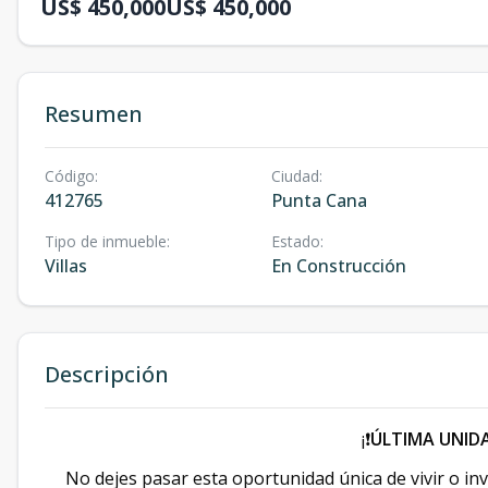
US$ 450,000
US$ 450,000
Resumen
Código
:
Ciudad
:
412765
Punta Cana
Tipo de inmueble
:
Estado
:
Villas
En Construcción
Descripción
¡❗️
ÚLTIMA UNIDA
No dejes pasar esta oportunidad única de vivir o inve