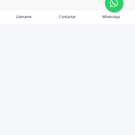
Llámame
Contactar
WhatsApp
Comprar
Alquilar
Agentes
Contacto
Instagram
©
2026
PS INMOBILIARIA SRL
,
Todos los derechos