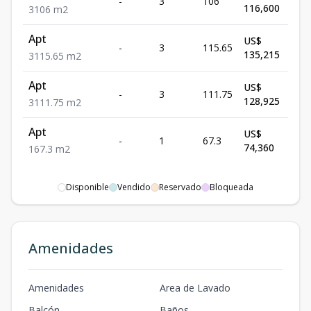
-
3
106
Dis
116,600
3
106
m2
Apt
US$
-
3
115.65
Dis
135,215
3
115.65
m2
Apt
US$
-
3
111.75
Dis
128,925
3
111.75
m2
Apt
US$
-
1
67.3
Dis
74,360
1
67.3
m2
Disponible
Vendido
Reservado
Bloqueada
Amenidades
Amenidades
Area de Lavado
Balcón
Baños