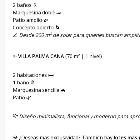
2 baños 🚿
Marquesina doble 🚗
Patio amplio 🌿
Concepto abierto 🌀
📐
Desde 200 m² de solar para quienes buscan amplitu
✨
VILLA PALMA CANA
(70 m² | 1 nivel)
2 habitaciones 🛏
1 baño 🚿
Marquesina sencilla 🚗
Patio 🌿
💡
Diseño minimalista, funcional y moderno para apr
💎 ¿Deseas más exclusividad? También hay
lotes más