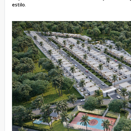
estilo
.