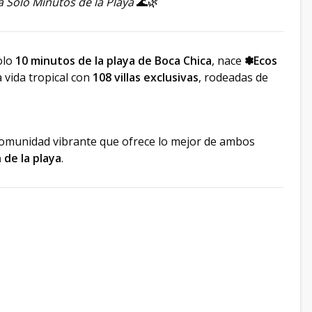
a Solo Minutos de la Playa
🌊🌿
olo
10 minutos de la playa de Boca Chica
, nace
✽Ecos
a vida tropical con
108 villas exclusivas
, rodeadas de
 comunidad vibrante que ofrece lo mejor de ambos
 de la playa
.