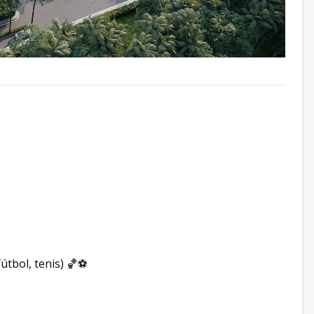
útbol, tenis) 🏀⚽