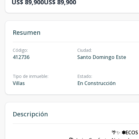
US$ 89,900
US$ 89,900
Resumen
Código
:
Ciudad
:
412736
Santo Domingo Este
Tipo de inmueble
:
Estado
:
Villas
En Construcción
Descripción
🌴✨
✽ECOS