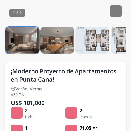
1
/
4
¡Moderno Proyecto de Apartamentos
en Punta Cana!
Verón
,
Veron
VENTA
US$ 101,000
2
2
Hab.
Baños
1
71.05
M²