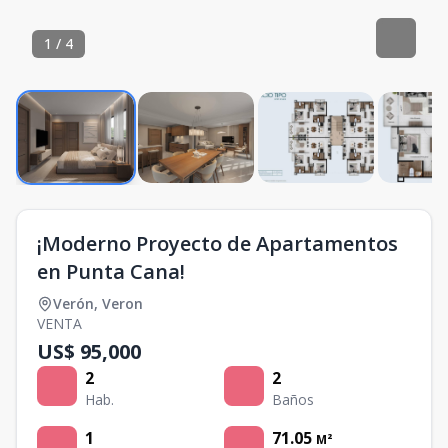
1
/
4
¡Moderno Proyecto de Apartamentos
en Punta Cana!
Verón
,
Veron
VENTA
US$ 95,000
2
2
Hab.
Baños
1
71.05
M²