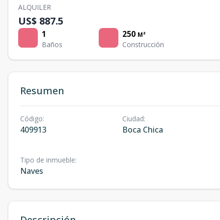
ALQUILER
US$ 887.5
1
250
M²
Baños
Construcción
Resumen
Código
:
Ciudad
:
409913
Boca Chica
Tipo de inmueble
:
Naves
Descripción