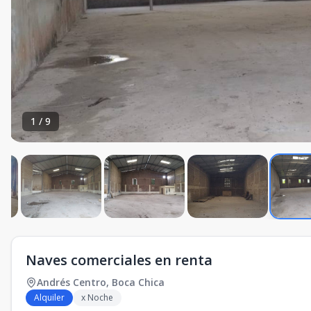
1
/
9
Naves comerciales en renta
Andrés Centro
,
Boca Chica
Alquiler
x Noche