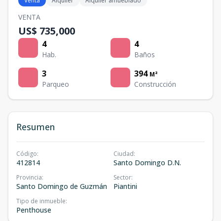
Venta
Alquiler
Alquiler amueblado
VENTA
US$ 735,000
4
4
Hab.
Baños
3
394
M²
Parqueo
Construcción
Resumen
Código
:
Ciudad
:
412814
Santo Domingo D.N.
Provincia
:
Sector
:
Santo Domingo de Guzmán
Piantini
Tipo de inmueble
:
Penthouse