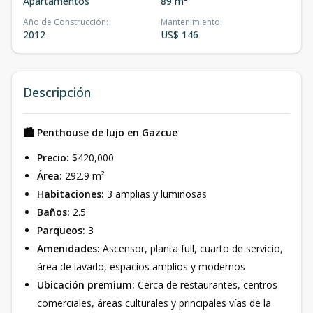
Apartamentos
89 m²
Año de Construcción
:
Mantenimiento
:
2012
US$ 146
Descripción
🏙 Penthouse de lujo en Gazcue
Precio:
$420,000
Área:
292.9 m²
Habitaciones:
3 amplias y luminosas
Baños:
2.5
Parqueos:
3
Amenidades:
Ascensor, planta full, cuarto de servicio,
área de lavado, espacios amplios y modernos
Ubicación premium:
Cerca de restaurantes, centros
comerciales, áreas culturales y principales vías de la