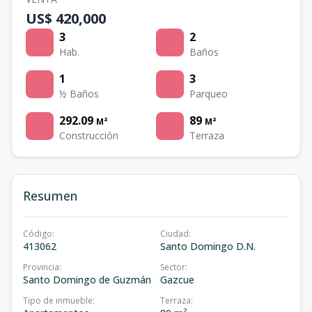
US$ 420,000
3
2
Hab.
Baños
1
3
½ Baños
Parqueo
292.09
89
M²
M²
Construcción
Terraza
Resumen
Código
:
Ciudad
:
413062
Santo Domingo D.N.
Provincia
:
Sector
:
Santo Domingo de Guzmán
Gazcue
Tipo de inmueble
:
Terraza
: