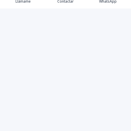
Llámame
Contactar
WhatsApp
Comprar
Alquilar
Agentes
Contacto
Instagram
©
2026
PS INMOBILIARIA SRL
,
Todos los derechos
reservados
Powered by
AlterEstate