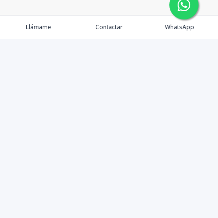
Llámame
Contactar
WhatsApp
Comprar
Alquilar
Agentes
Contacto
Instagram
©
2026
PS INMOBILIARIA SRL
,
Todos los derechos