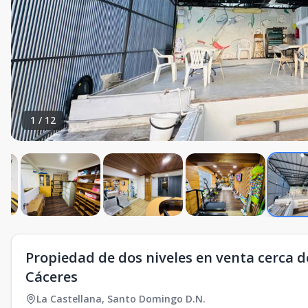
1
/
12
Propiedad de dos niveles en venta cerca d
Cáceres
La Castellana
,
Santo Domingo D.N.