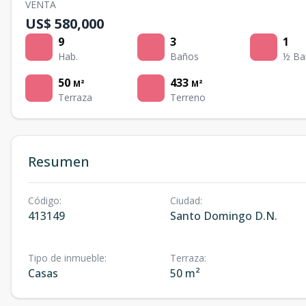
VENTA
US$ 580,000
9
3
1
Hab.
Baños
½ Ba
50
433
M²
M²
Terraza
Terreno
Resumen
Código
:
Ciudad
:
413149
Santo Domingo D.N.
Tipo de inmueble
:
Terraza
:
Casas
50 m²