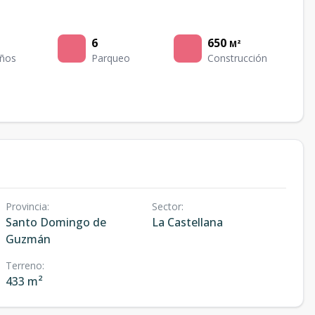
6
650
M²
ños
Parqueo
Construcción
Provincia
:
Sector
:
Santo Domingo de
La Castellana
Guzmán
Terreno
:
433 m²