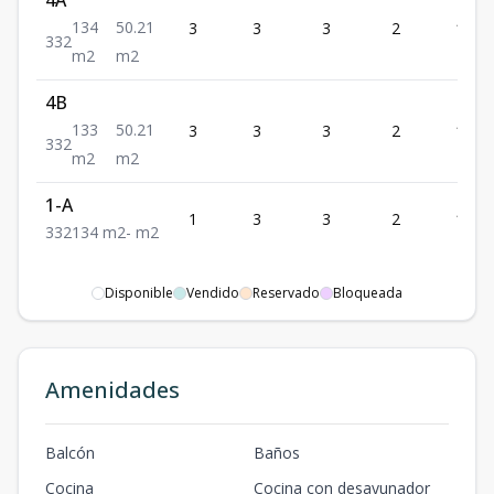
134
50.21
3
3
3
2
134
3
3
2
m2
m2
4B
133
50.21
3
3
3
2
133
3
3
2
m2
m2
1-A
1
3
3
2
134
3
3
2
134
m2
-
m2
Disponible
Vendido
Reservado
Bloqueada
Amenidades
Balcón
Baños
Cocina
Cocina con desayunador