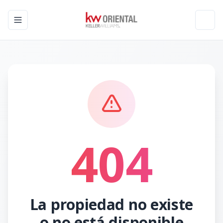
Toggle navigation menu
Toggl
404
La propiedad no existe
o no está disponible