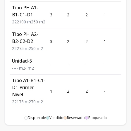
Tipo PH A1-
B1-C1-D1
3
2
2
1
2
2
2
2
100
m2
50
m2
Tipo PH A2-
B2-C2-D2
3
2
2
1
2
2
2
2
75
m2
50
m2
Unidad-5
-
-
-
-
-
-
-
-
-
m2
-
m2
Tipo A1-B1-C1-
D1 Primer
1
2
2
-
1
Nivel
2
2
1
75
m2
70
m2
Disponible
Vendido
Reservado
Bloqueada