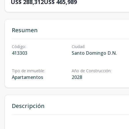
US$ 288,312
US$ 465,989
Resumen
Código
:
Ciudad
:
413303
Santo Domingo D.N.
Tipo de inmueble
:
Año de Construcción
:
Apartamentos
2028
Descripción