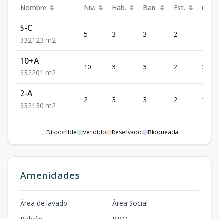
Nombre
Niv.
Hab.
Ban.
Est.
m²
5-C
5
3
3
2
123
3
3
2
123
m2
10+A
10
3
3
2
201
3
3
2
201
m2
2-A
2
3
3
2
130
3
3
2
130
m2
Disponible
Vendido
Reservado
Bloqueada
Amenidades
Área de lavado
Área Social
Balcón
BBQ