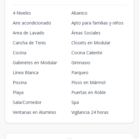
1
1
1
51
m2
12
m2
4 Niveles
Abanico
D304
Aire acondicionado
Apto para familias y niños
73.42
23.01
3
1
1
1
73.42
1
1
1
m2
m2
Area de Lavado
Áreas Sociales
Cancha de Tenis
Closets en Modular
D305
59
1.76
Cocina
3
1
Cocina Caliente
1
1
59
1
1
1
m2
m2
Gabinetes en Modular
Gimnasio
Línea Blanca
Parqueo
D401
72.08
38
4
1
1
1
72.08
Piscina
Pisos en Mármol
1
1
1
m2
m2
Playa
Puertas en Roble
C402
Sala/Comedor
Spa
97.4
39.81
4
2
2
1
97.4
Ventanas en Aluminio
Vigilancia 24 horas
2
2
1
m2
m2
A404
4
3
4
1
135
3
4
1
135
m2
55
m2