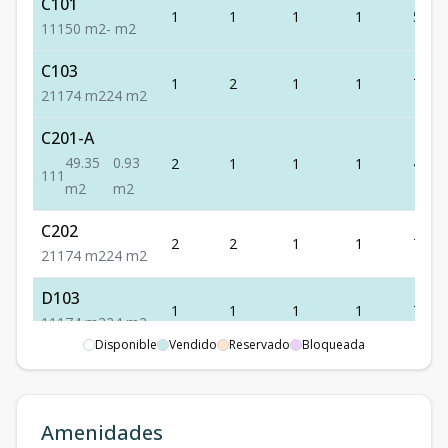
C101
1
1
1
1
50
1
1
1
50
m2
-
m2
C103
1
2
1
1
74
2
1
1
74
m2
24
m2
C201-A
49.35
0.93
2
1
1
1
49.35
1
1
1
m2
m2
C202
2
2
1
1
74
2
1
1
74
m2
24
m2
D103
1
1
1
1
74
1
1
1
74
m2
24
m2
Disponible
Vendido
Reservado
Bloqueada
D203
2
1
1
1
73
1
1
1
73
m2
23
m2
Amenidades
D302
3
1
1
1
51