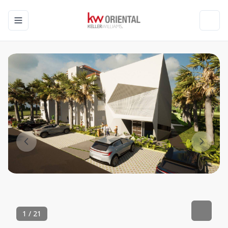
Toggle navigation menu
Toggl
1
/
21