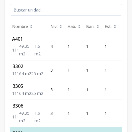
Nombre
Niv.
Hab.
Ban.
Est.
m²
A401
49.35
1.6
4
1
1
1
49.35
1
1
1
m2
m2
B302
3
1
1
1
64
1
1
1
64
m2
25
m2
B305
3
1
1
1
64
1
1
1
64
m2
25
m2
B306
49.35
1.6
3
1
1
1
49.35
1
1
1
m2
m2