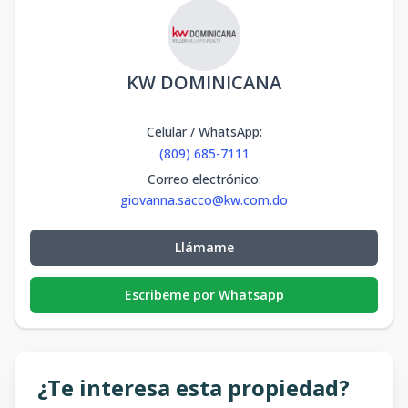
A101-A
1
1
1
1
50.42
1
1
1
50.42
m2
-
m2
KW DOMINICANA
Celular / WhatsApp
:
(809) 685-7111
Correo electrónico
:
giovanna.sacco@kw.com.do
Llámame
Escribeme por Whatsapp
¿Te interesa esta propiedad?